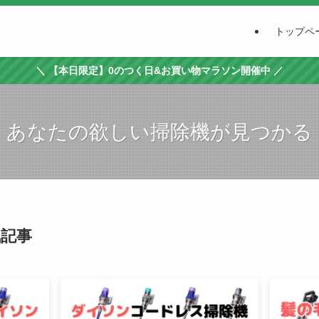
トップペ
＼ 【本日限定】0のつく日&お買い物マラソン開催中 ／
あなたの欲しい掃除機が見つかる
記事