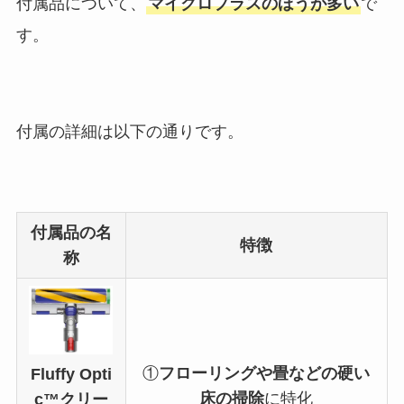
付属品について、
マイクロプラスのほうが多い
で
す。
付属の詳細は以下の通りです。
付属品の名
特徴
称
①
フローリングや畳などの硬い
Fluffy Opti
床の掃除
に特化
c™クリー