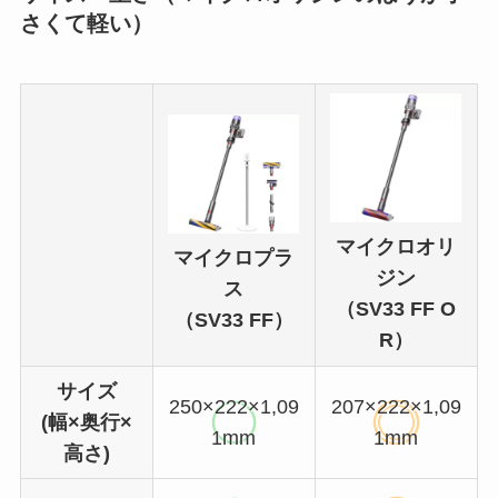
さくて軽い）
マイクロオリ
マイクロプラ
ジン
ス
（SV33 FF O
（SV33 FF）
R）
サイズ
250×222×1,09
207×222×1,09
(幅×奥行×
1mm
1mm
高さ)