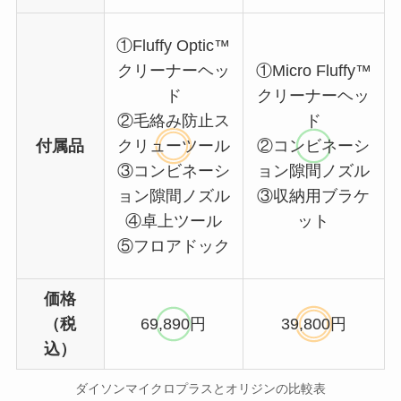
①Fluffy Optic™
クリーナーヘッ
①Micro Fluffy™
ド
クリーナーヘッ
②毛絡み防止ス
ド
付属品
クリューツール
②コンビネーシ
③コンビネーシ
ョン隙間ノズル
ョン隙間ノズル
③収納用ブラケ
④卓上ツール
ット
⑤フロアドック
価格
（税
69,890円
39,800円
込）
ダイソンマイクロプラスとオリジンの比較表