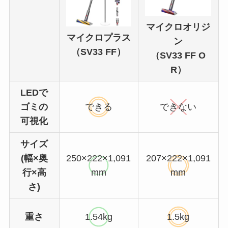
マイクロオリジ
マイクロプラス
ン
（SV33 FF）
（SV33 FF O
R）
LEDで
ゴミの
できる
できない
可視化
サイズ
(幅×奥
250×222×1,091
207×222×1,091
行×高
mm
mm
さ)
重さ
1.54kg
1.5kg