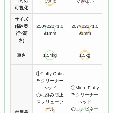
ゴミの
できる
できない
可視化
サイズ
(幅×奥
250×222×1,0
207×222×1,0
行×高
91mm
91mm
さ)
重さ
1.54kg
1.5kg
①Fluffy Optic
™クリーナー
ヘッド
①Micro Fluffy
②毛絡み防止
™クリーナー
スクリューツ
ヘッド
ール
②コンビネー
付属品