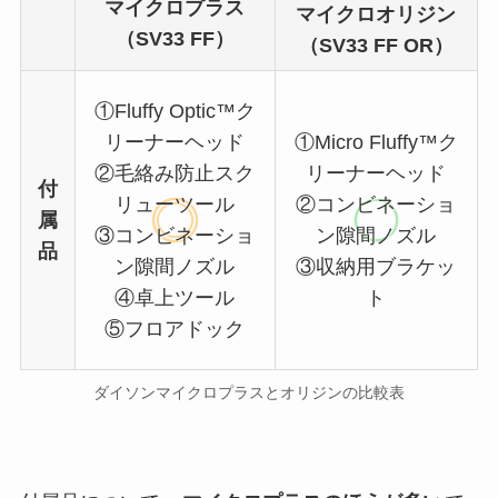
マイクロプラス
マイクロオリジン
（SV33 FF）
（SV33 FF OR）
①Fluffy Optic™ク
リーナーヘッド
①Micro Fluffy™ク
②毛絡み防止スク
リーナーヘッド
付
リューツール
②コンビネーショ
属
③コンビネーショ
ン隙間ノズル
品
ン隙間ノズル
③収納用ブラケッ
④卓上ツール
ト
⑤フロアドック
ダイソンマイクロプラスとオリジンの比較表