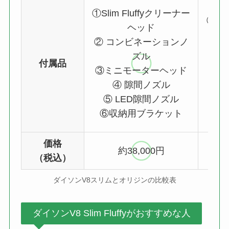
①Slim Fluffyクリーナー
①Sl
ヘッド
② コンビネーションノ
② 
ズル
付属品
③ミニモーターヘッド
③ミ
④ 隙間ノズル
⑤ LED隙間ノズル
⑤
⑥収納用ブラケット
価格
約38,000円
（税込）
ダイソンV8スリムとオリジンの比較表
ダイソンV8 Slim Fluffyがおすすめな人