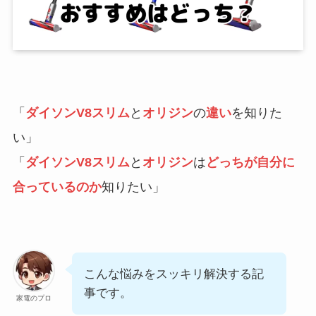
「
ダイソンV8スリム
と
オリジン
の
違い
を知りた
い」
「
ダイソンV8スリム
と
オリジン
は
どっちが自分に
合っているのか
知りたい」
こんな悩みをスッキリ解決する記
事です。
家電のプロ