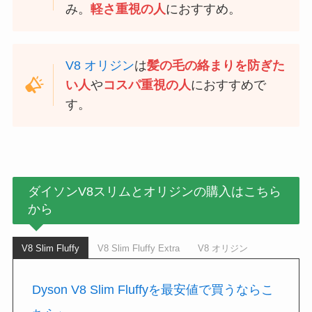
み。
軽さ重視の人
におすすめ。
V8 オリジン
は
髪の毛の絡まりを防ぎた
い人
や
コスパ重視の人
におすすめで
す。
ダイソンV8スリムとオリジンの購入はこちら
から
V8 Slim Fluffy
V8 Slim Fluffy Extra
V8 オリジン
Dyson V8 Slim Fluffyを最安値で買うならこ