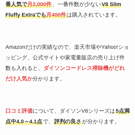
番人気で
月2,000件
、一番件数が少ない
V8 Slim
Fluffy Extraでも
月400件
は購入されています。
Amazonだけの実績なので、楽天市場やYahoo!ショ
ッピング、公式サイトや家電量販店の売り上げ件
数も入れると、
ダイソンコードレス掃除機がどれ
だけ人気か
分かります。
口コミ評価
について、ダイソンV8シリーズは
5点満
点中4.0～4.1点
で、
評判の良さ
が分かります。