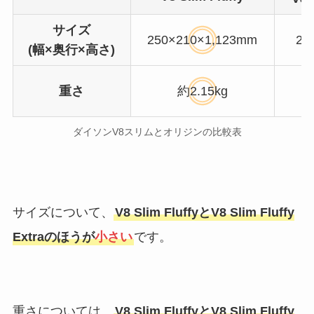
サイズ
250×210×1,123mm
25
(幅×奥行×高さ)
重さ
約2.15kg
ダイソンV8スリムとオリジンの比較表
サイズについて、
V8 Slim FluffyとV8 Slim Fluffy
Extraのほうが
小さい
です。
重さについては、
V8 Slim FluffyとV8 Slim Fluffy