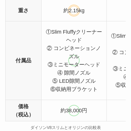
重さ
約2.15kg
①Slim Fluffyクリーナー
①Slim
ヘッド
② コンビネーションノ
② コ
ズル
付属品
③ミニモーターヘッド
③ミニ
④ 隙間ノズル
④
⑤ LED隙間ノズル
⑤収
⑥収納用ブラケット
価格
約38,000円
約
（税込）
ダイソンV8スリムとオリジンの比較表