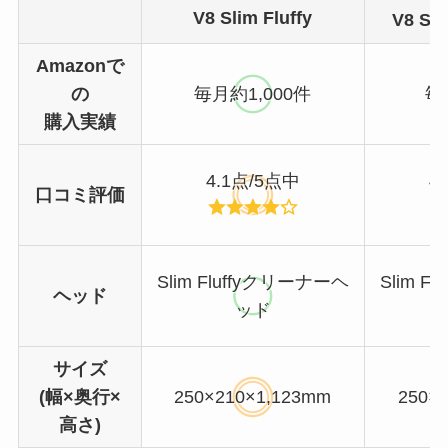
V8 Slim Fluffy
V8 Sli
Amazonで
の
毎月約1,000件
毎
購入実績
4.1点/5点中
4
口コミ評価
Slim Fluffyクリーナーヘ
Slim 
ヘッド
ッド
サイズ
(幅×奥行×
250×210×1,123mm
250×
高さ)