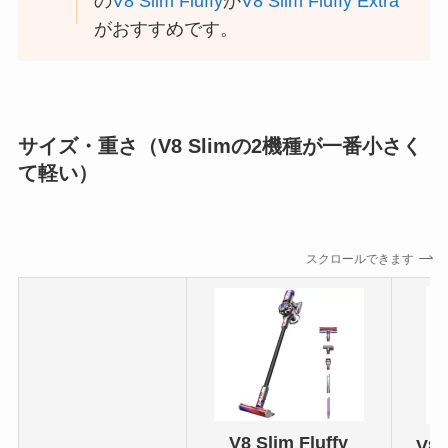
の
V8 Slim Fluffy
か
V8 Slim Fluffy Extra
がおすすめです。
サイズ・重さ（V8 Slimの2機種が一番小さく
て軽い）
スクロールできます
V8 Slim Fluffy
V8 