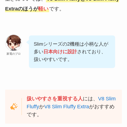
Extraのほうが
軽い
です。
Slimシリーズの2機種は小柄な人が
多い
日本向けに設計
されており、
家電のプロ
扱いやすいです。
扱いやすさを重視する人
には、
V8 Slim
Fluffy
か
V8 Slim Fluffy Extra
がおすすめ
です。