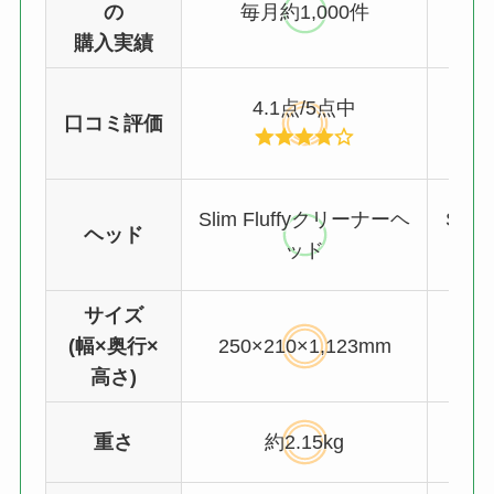
の
毎月約1,000件
購入実績
4.1点/5点中
口コミ評価
Slim Fluffyクリーナーヘ
Sli
ヘッド
ッド
サイズ
(幅×奥行×
250×210×1,123mm
25
高さ)
重さ
約2.15kg