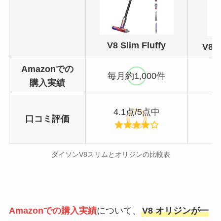
V8 Slim Fluffy
V8 S
Amazonでの
毎月約1,000件
購入実績
4.1点/5点中
口コミ評価
ダイソンV8スリムとオリジンの比較表
Amazonでの購入実績
について、
V8 オリジンが一