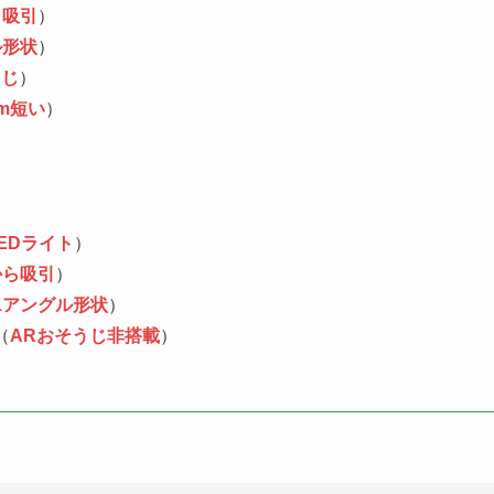
ら吸引
）
ル形状
）
うじ
）
m短い
）
LEDライト
）
から吸引
）
1アングル形状
）
（
ARおそうじ非搭載
）
）