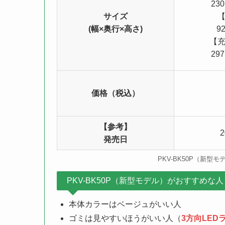
230
サイズ
(幅×奥行×高さ)
9
【
297
価格（税込）
【参考】
発売日
PKV-BK50P（新型モ
PKV-BK50P（新型モデル）がおすすめな人
本体カラーはベージュがいい人
ゴミは見やすいほうがいい人（
3方向LED