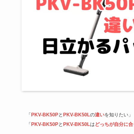
「
PKV-BK50P
と
PKV-BK50L
の
違い
を知りたい」
「
PKV-BK50P
と
PKV-BK50L
は
どっちが自分に合