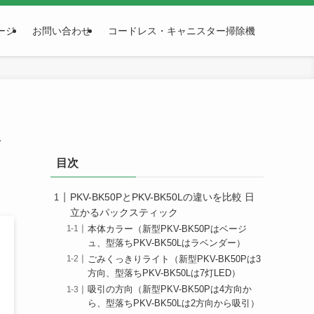
ージ
お問い合わせ
コードレス・キャニスター掃除機
ス
目次
PKV-BK50PとPKV-BK50Lの違いを比較 日
立かるパックスティック
本体カラー（新型PKV-BK50Pはベージ
ュ、型落ちPKV-BK50Lはラベンダー）
ごみくっきりライト（新型PKV-BK50Pは3
方向、型落ちPKV-BK50Lは7灯LED）
吸引の方向（新型PKV-BK50Pは4方向か
ら、型落ちPKV-BK50Lは2方向から吸引）