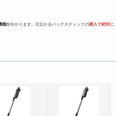
機種か
分かります。日立かるパックスティックの
購入で絶対に
。