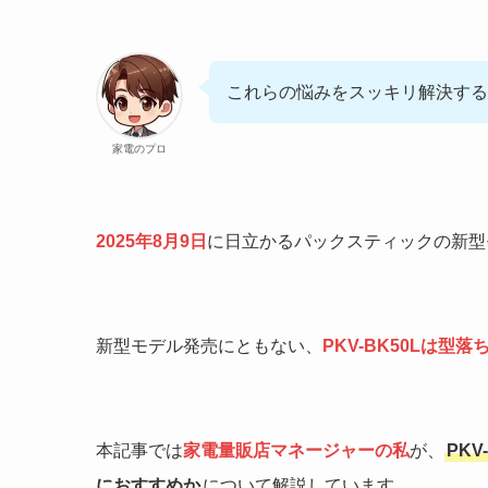
これらの悩みをスッキリ解決する
家電のプロ
2025年8月9日
に日立かるパックスティックの新型
新型モデル発売にともない、
PKV-BK50Lは型落
本記事では
家電量販店マネージャーの私
が、
PKV
におすすめか
について解説しています。