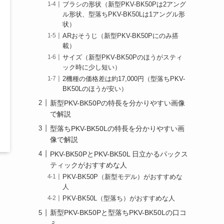
ブラシの形状（新型PKV-BK50Pは2アング
ル形状、型落ちPKV-BK50Lは1アングル形
状）
ARおそうじ（新型PKV-BK50Pにのみ搭
載）
サイズ（新型PKV-BK50Pのほうがスティ
ック時に少し短い）
2機種の価格差は約17,000円（型落ちPKV-
BK50Lのほうが安い）
新型PKV-BK50Pの特長を分かりやすい画像
で解説
型落ちPKV-BK50Lの特長を分かりやすい画
像で解説
PKV-BK50PとPKV-BK50L 日立かるパックス
ティックがおすすめな人
PKV-BK50P（新型モデル）がおすすめな
人
PKV-BK50L（型落ち）がおすすめな人
新型PKV-BK50Pと型落ちPKV-BK50Lの口コ
ミ