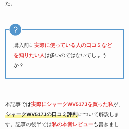
た。
購入前に
実際に使っている人の口コミなど
を知りたい人
は多いのではないでしょう
か？
本記事では
実際にシャークWV517Jを買った私
が、
シャークWV517Jの口コミ評判
について解説しま
す。記事の後半では
私の本音レビュー
も書きまし