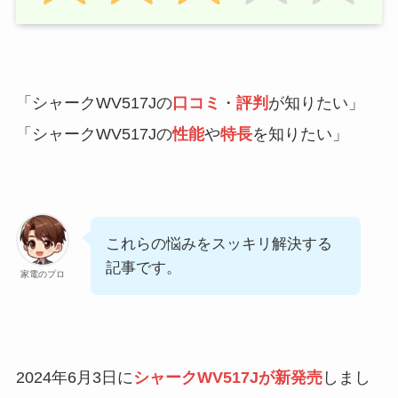
「シャークWV517Jの
口コミ
・
評判
が知りたい」
「シャークWV517Jの
性能
や
特長
を知りたい」
これらの悩みをスッキリ解決する
記事です。
家電のプロ
2024年6月3日に
シャークWV517Jが新発売
しまし